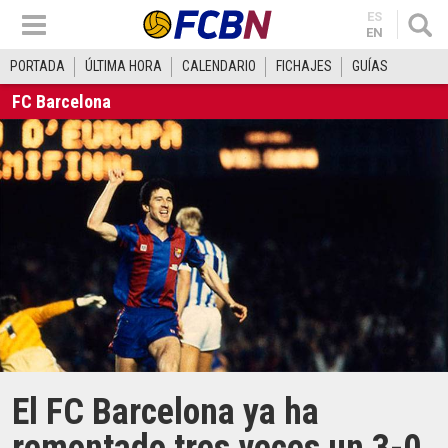
ES
EN
PORTADA
ÚLTIMA HORA
CALENDARIO
FICHAJES
GUÍAS
FC Barcelona
El FC Barcelona ya ha