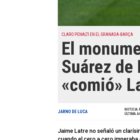
CLARO PENALTI EN EL GRANADA-BARÇA
El monumen
Suárez de
«comió» La
NOTICIA 
JARNO DE LUCA
ÚLTIMA A
Jaime Latre no señaló un clarís
cuando el cero a cero imperaba e