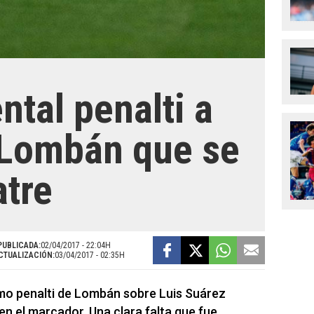
tal penalti a
 Lombán que se
tre
PUBLICADA:
02/04/2017 - 22:04H
CTUALIZACIÓN:
03/04/2017 - 02:35H
imo penalti de Lombán sobre Luis Suárez
n el marcador. Una clara falta que fue