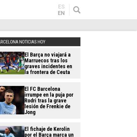
ES
EN
ARCELONA NOTICIAS HOY
El Barça no viajará a
Marruecos tras los
graves incidentes en
la frontera de Ceuta
El FC Barcelona
irrumpe en la puja por
Rodri tras la grave
lesión de Frenkie de
Jong
El fichaje de Kerolin
por el Barça marca un