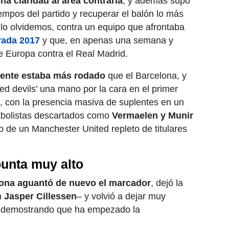
a claridad al área contraria
, y además supo
empos del partido y recuperar el balón lo más
o lo olvidemos, contra un equipo que afrontaba
rada 2017
y que, en apenas una semana y
e Europa contra el Real Madrid.
mente estaba más rodado
que el Barcelona, y
red devils’ una mano por la cara en el primer
, con la presencia masiva de suplentes en un
utbolistas descartados como
Vermaelen y Munir
o de un Manchester United repleto de titulares
punta muy alto
ona aguantó de nuevo el marcador
, dejó la
n
Jasper Cillessen
– y volvió a dejar muy
, demostrando que ha empezado la