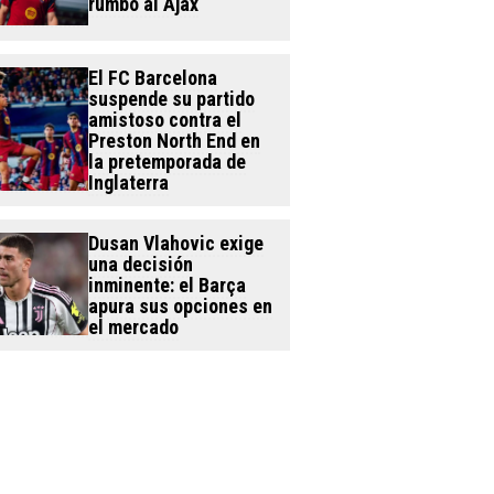
rumbo al Ajax
El FC Barcelona
suspende su partido
amistoso contra el
Preston North End en
la pretemporada de
Inglaterra
Dusan Vlahovic exige
una decisión
inminente: el Barça
apura sus opciones en
el mercado