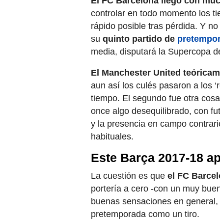
El FC Barcelona llegó con much
controlar en todo momento los ti
rápido posible tras pérdida. Y n
su
quinto partido de
pretempo
media, disputará la Supercopa d
El Manchester United teórica
aun así los culés pasaron a los ‘
tiempo. El segundo fue otra cosa
once algo desequilibrado, con f
y la presencia en campo contrari
habituales.
Este Barça 2017-18 a
La cuestión es que
el FC Barcel
portería a cero -con un muy bue
buenas sensaciones en general
pretemporada como un tiro.