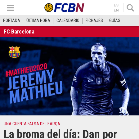
ES
EN
PORTADA
ÚLTIMA HORA
CALENDARIO
FICHAJES
GUÍAS
FC Barcelona
UNA CUENTA FALSA DEL BARÇA
La broma del día: Dan por