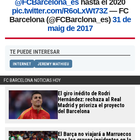
@FCBarcelona_es
hasta el 2020
pic.twitter.com/R6oLxWt73Z
— FC
Barcelona (@FCBarclona_es)
31 de
maig de 2017
TE PUEDE INTERESAR
INTERNET
JEREMY MATHIEU
FC BARCELONA NOTICIAS HOY
El giro inédito de Rodri
Hernández: rechaza al Real
Madrid y prioriza el proyecto
del Barcelona
El Barça no viajará a Marruecos
tras los graves incidentes en la