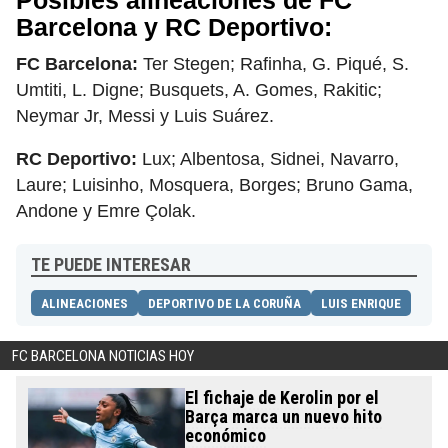
Posibles alineaciones de FC
Barcelona y RC Deportivo:
FC Barcelona:
Ter Stegen; Rafinha, G. Piqué, S.
Umtiti, L. Digne; Busquets, A. Gomes, Rakitic;
Neymar Jr, Messi y Luis Suárez.
RC Deportivo:
Lux; Albentosa, Sidnei, Navarro,
Laure; Luisinho, Mosquera, Borges; Bruno Gama,
Andone y Emre Çolak.
TE PUEDE INTERESAR
ALINEACIONES
DEPORTIVO DE LA CORUÑA
LUIS ENRIQUE
FC BARCELONA NOTICIAS HOY
El fichaje de Kerolin por el
Barça marca un nuevo hito
económico