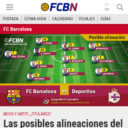
ES
EN
PORTADA
ÚLTIMA HORA
CALENDARIO
FICHAJES
GUÍAS
FC Barcelona
MESSI Y UMTITI, ¿TITULARES?
Las posibles alineaciones del