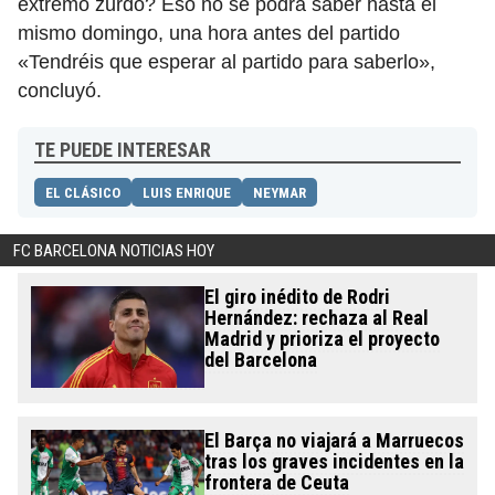
extremo zurdo? Eso no se podrá saber hasta el
mismo domingo, una hora antes del partido
«Tendréis que esperar al partido para saberlo»,
concluyó.
TE PUEDE INTERESAR
EL CLÁSICO
LUIS ENRIQUE
NEYMAR
FC BARCELONA NOTICIAS HOY
El giro inédito de Rodri
Hernández: rechaza al Real
Madrid y prioriza el proyecto
del Barcelona
El Barça no viajará a Marruecos
tras los graves incidentes en la
frontera de Ceuta