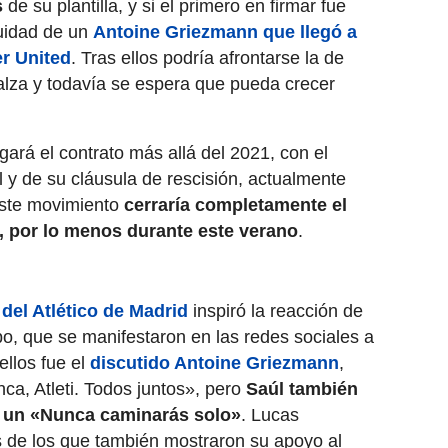
s
de su plantilla, y si el primero en firmar fue
nuidad de un
Antoine Griezmann que llegó a
r United
. Tras ellos podría afrontarse la de
alza y todavía se espera que pueda crecer
rgará el contrato más allá del 2021, con el
 y de su cláusula de rescisión, actualmente
 Este movimiento
cerraría completamente el
o, por lo menos durante este verano
.
 del Atlético de Madrid
inspiró la reacción de
o, que se manifestaron en las redes sociales a
ellos fue el
discutido Antoine Griezmann
,
a, Atleti. Todos juntos», pero
Saúl también
n un «Nunca caminarás solo»
. Lucas
 de los que también mostraron su apoyo al