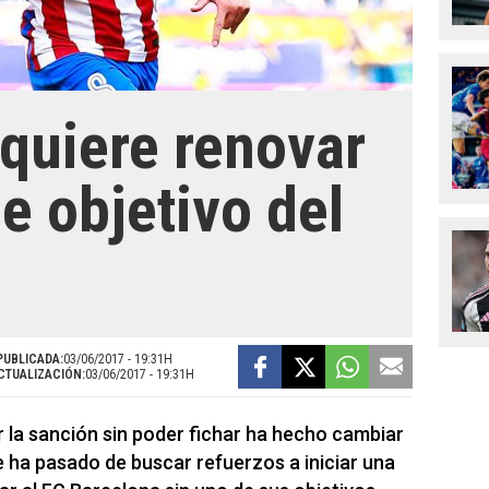
 quiere renovar
e objetivo del
PUBLICADA:
03/06/2017 - 19:31H
CTUALIZACIÓN:
03/06/2017 - 19:31H
r la sanción sin poder fichar ha hecho cambiar
ue ha pasado de buscar refuerzos a iniciar una