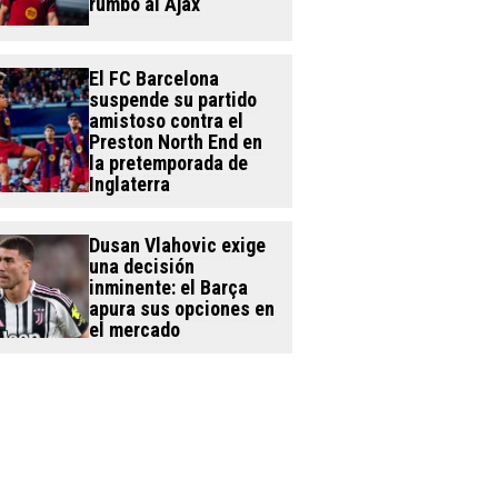
rumbo al Ajax
El FC Barcelona
suspende su partido
amistoso contra el
Preston North End en
la pretemporada de
Inglaterra
Dusan Vlahovic exige
una decisión
inminente: el Barça
apura sus opciones en
el mercado