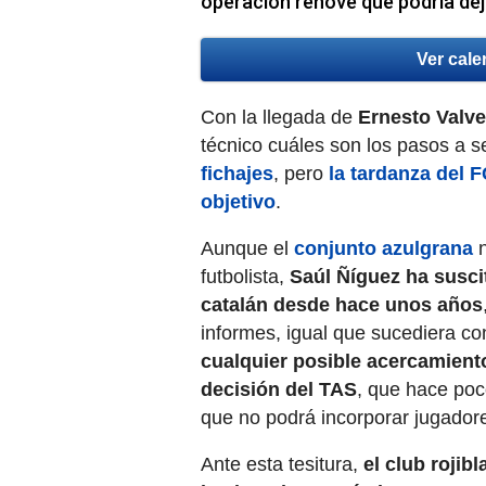
operación renove que podría deja
Ver cale
Con la llegada de
Ernesto Valv
técnico cuáles son los pasos a s
fichajes
, pero
la tardanza del 
objetivo
.
Aunque el
conjunto azulgrana
n
futbolista,
Saúl Ñíguez ha suscit
catalán desde hace unos años
informes, igual que sucediera c
cualquier posible acercamient
decisión del TAS
, que hace poc
que no podrá incorporar jugador
Ante esta tesitura,
el club rojib