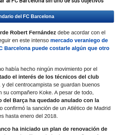
r al FC Barcelona sin uno de sus objetivos
ndario del FC Barcelona
erde
Robert Fernández
debe acordar con el
eguir en este intenso
mercado veraniego de
FC Barcelona puede costarle algún que otro
o había hecho ningún movimiento por el
ado el interés de los técnicos del club
, y del centrocampista se guardan buenos
on su compañero Koke. A pesar de todo,
o del Barça ha quedado anulado con la
o confirmó la sanción de un Atlético de Madrid
es hasta enero del 2018.
lanco ha iniciado un plan de renovación de