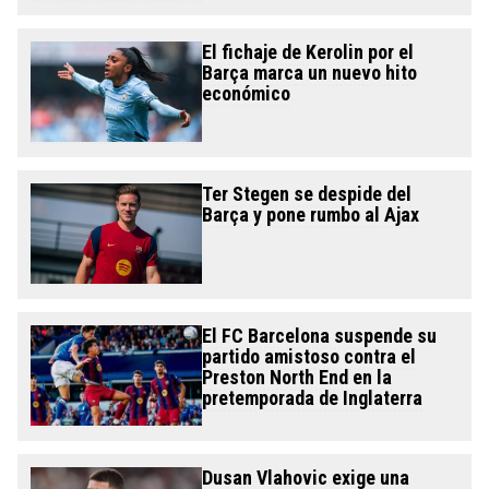
El fichaje de Kerolin por el
Barça marca un nuevo hito
económico
Ter Stegen se despide del
Barça y pone rumbo al Ajax
El FC Barcelona suspende su
partido amistoso contra el
Preston North End en la
pretemporada de Inglaterra
Dusan Vlahovic exige una