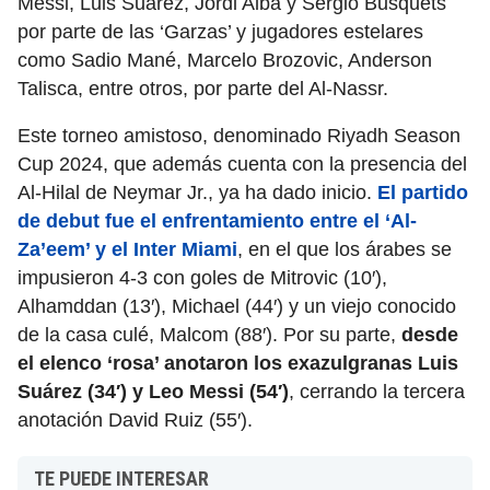
Messi, Luis Suárez, Jordi Alba y Sergio Busquets
por parte de las ‘Garzas’ y jugadores estelares
como Sadio Mané, Marcelo Brozovic, Anderson
Talisca, entre otros, por parte del Al-Nassr.
Este torneo amistoso, denominado Riyadh Season
Cup 2024, que además cuenta con la presencia del
Al-Hilal de Neymar Jr., ya ha dado inicio.
El partido
de debut fue el enfrentamiento entre el ‘Al-
Za’eem’ y el Inter Miami
, en el que los árabes se
impusieron 4-3 con goles de Mitrovic (10′),
Alhamddan (13′), Michael (44′) y un viejo conocido
de la casa culé, Malcom (88′). Por su parte,
desde
el elenco ‘rosa’ anotaron los exazulgranas Luis
Suárez (34′) y Leo Messi (54′)
, cerrando la tercera
anotación David Ruiz (55′).
TE PUEDE INTERESAR