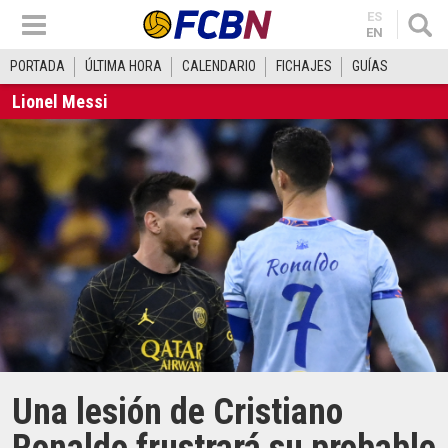
ES
EN
PORTADA
ÚLTIMA HORA
CALENDARIO
FICHAJES
GUÍAS
Lionel Messi
Una lesión de Cristiano