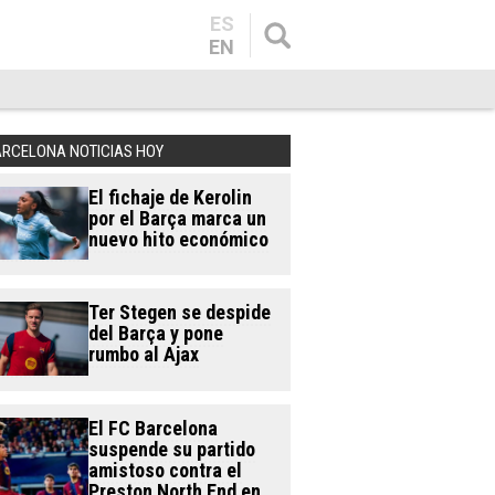
ES
EN
ARCELONA NOTICIAS HOY
El fichaje de Kerolin
por el Barça marca un
nuevo hito económico
Ter Stegen se despide
del Barça y pone
rumbo al Ajax
El FC Barcelona
suspende su partido
amistoso contra el
Preston North End en