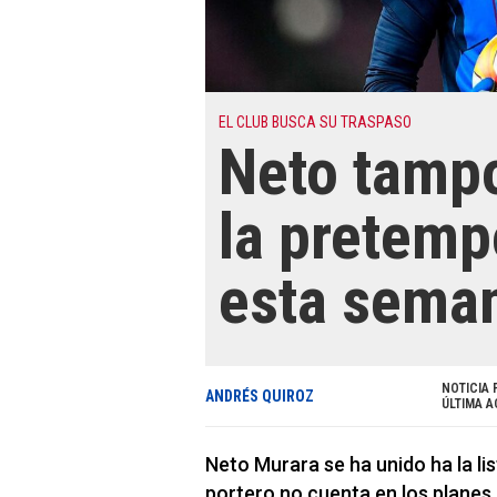
EL CLUB BUSCA SU TRASPASO
Neto tamp
la pretemp
esta sema
NOTICIA 
ANDRÉS QUIROZ
ÚLTIMA A
Neto Murara se ha unido ha la li
portero no cuenta en los planes 