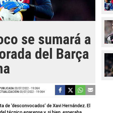
oco se sumará a
orada del Barça
na
PUBLICADA:
03/07/2022 - 19:06H
CTUALIZACIÓN:
03/07/2022 - 19:06H
sta de ‘desconvocados’ de Xavi Hernández. El
del técnico egarense y, si bien, esperaba