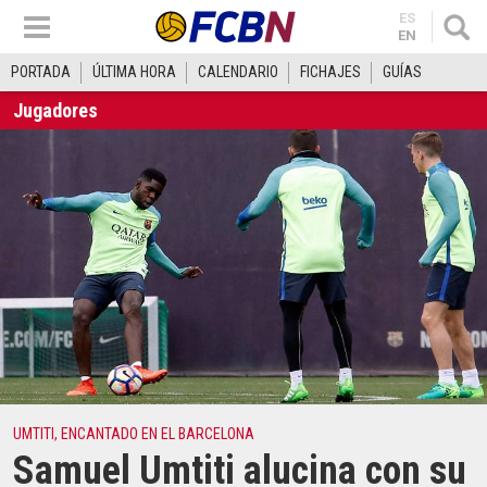
ES
EN
PORTADA
ÚLTIMA HORA
CALENDARIO
FICHAJES
GUÍAS
Jugadores
UMTITI, ENCANTADO EN EL BARCELONA
Samuel Umtiti alucina con su