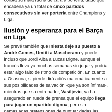
colista su mala racha de cara a portería, dado que
encadena ya un total de
cinco partidos
consecutivos sin ver portería
entre Champions y
Liga.
Ilusión y esperanza para el Barça
en Liga
Se prevé también qu
e Iniesta deje su puesto a
André Gomes, Umtiti a Mascherano
y puede
incluso que Jordi Alba a Lucas Digne, aunque el
francés lleva ya muchas semanas sin jugar y podría
estar algo falto de ritmo de competición. En cuanto
a Osasuna, si pierde dirá adiós matemáticamente a
sus posibilidades de salvación -que ya son ínfimas-,
mientras que su entrenador,
Vasiljevic
, ya ha
asegurado en rueda de prensa que el equipo
llega
para jugar un «partido digno»
, pero sin
demasiadas pretensiones de puntuar dadas las