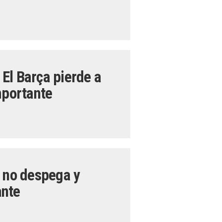
El Barça pierde a
portante
’ no despega y
ante