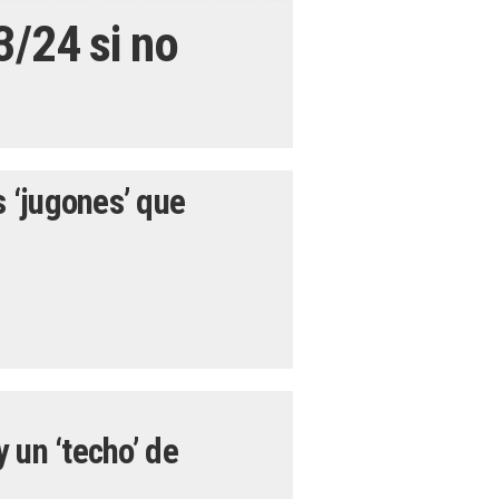
3/24 si no
s ‘jugones’ que
y un ‘techo’ de