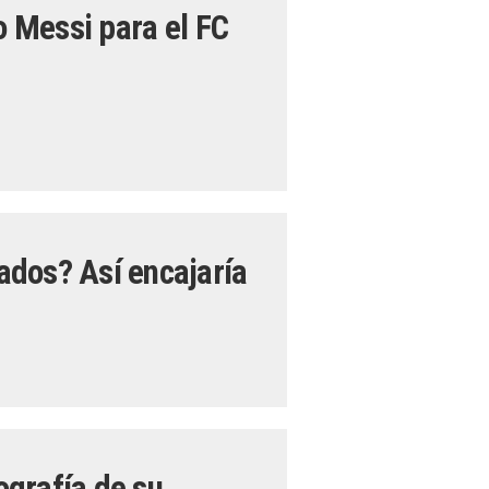
o Messi para el FC
ados? Así encajaría
grafía de su