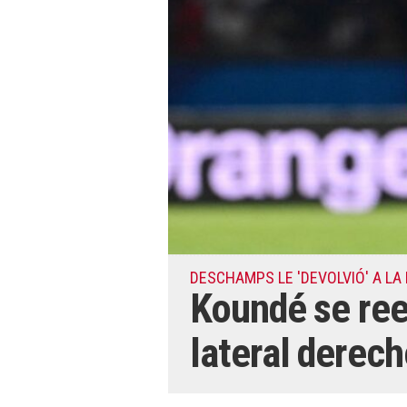
DESCHAMPS LE 'DEVOLVIÓ' A LA
Koundé se ree
lateral derec