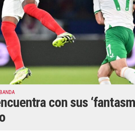
 BANDA
ncuentra con sus ‘fantasma
ho