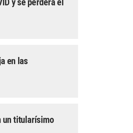
ID y se perderá el
a en las
 un titularísimo