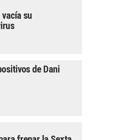
 vacía su
irus
positivos de Dani
ara frenar la Sexta