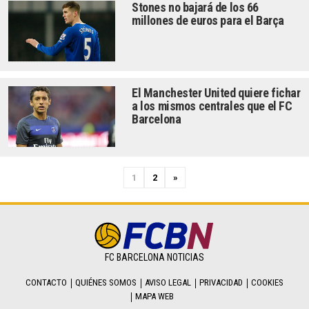
Stones no bajará de los 66
millones de euros para el Barça
El Manchester United quiere fichar
a los mismos centrales que el FC
Barcelona
N
1
2
»
e
x
t
FC BARCELONA NOTICIAS
CONTACTO
QUIÉNES SOMOS
AVISO LEGAL
PRIVACIDAD
COOKIES
MAPA WEB