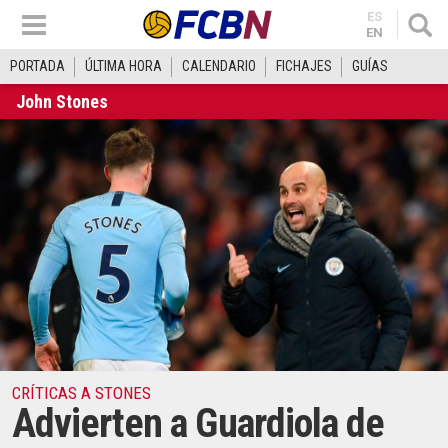
ES
EN
PORTADA
ÚLTIMA HORA
CALENDARIO
FICHAJES
GUÍAS
John Stones
CRÍTICAS A STONES
Advierten a Guardiola de