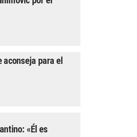
rahimovic por el
 aconseja para el
ntino: «Él es