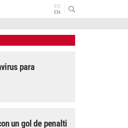
ES
EN
avirus para
on un gol de penalti