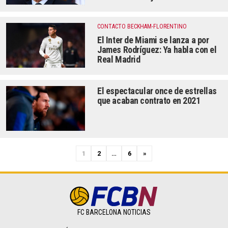
CONTACTO BECKHAM-FLORENTINO
El Inter de Miami se lanza a por
James Rodríguez: Ya habla con el
Real Madrid
El espectacular once de estrellas
que acaban contrato en 2021
N
1
2
…
6
»
e
x
t
FC BARCELONA NOTICIAS