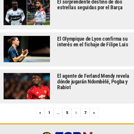
El sorprendente destino de dos
estrellas seguidas por el Barça
El Olympique de Lyon confirma su
interés en el fichaje de Filipe Luis
El agente de Ferland Mendy revela
dónde jugarán Ndombèlé, Pogba y
Rabiot
P
N
«
1
…
5
6
7
»
r
e
e
x
v
t
i
o